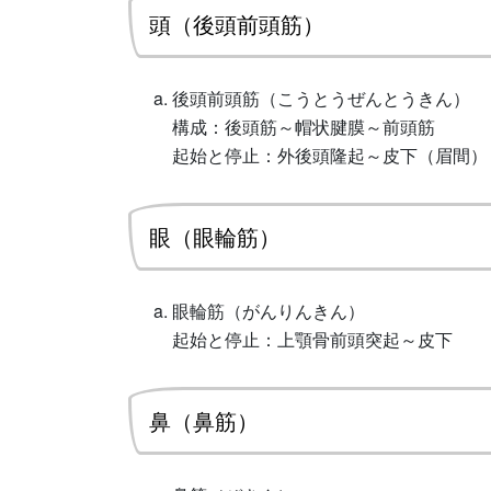
頭（後頭前頭筋）
後頭前頭筋（こうとうぜんとうきん）
構成：後頭筋～帽状腱膜～前頭筋
起始と停止：外後頭隆起～皮下（眉間）
眼（眼輪筋）
眼輪筋（がんりんきん）
起始と停止：上顎骨前頭突起～皮下
鼻（鼻筋）