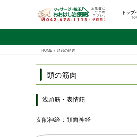
コ
ナ
ン
ビ
トップ
テ
ゲ
TO
ン
ー
ツ
シ
へ
ョ
ス
ン
HOME
頭部の筋肉
キ
に
ッ
移
プ
動
頭の筋肉
浅頭筋・表情筋
支配神経：顔面神経