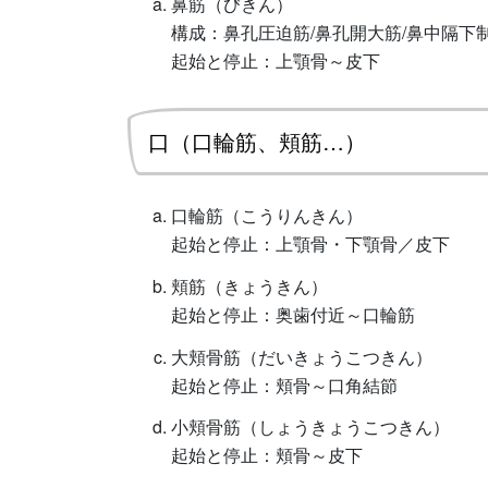
鼻筋（びきん）
構成：鼻孔圧迫筋/鼻孔開大筋/鼻中隔下
起始と停止：上顎骨～皮下
口（口輪筋、頬筋…）
口輪筋（こうりんきん）
起始と停止：上顎骨・下顎骨／皮下
頬筋（きょうきん）
起始と停止：奥歯付近～口輪筋
大頬骨筋（だいきょうこつきん）
起始と停止：頬骨～口角結節
小頬骨筋（しょうきょうこつきん）
起始と停止：頬骨～皮下